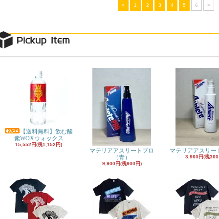
<
1
2
3
4
5
6
>
【送料無料】飲む酸
素WOXウォックス
15,552円(税1,152円)
マテリアアスリートプロ
マテリアアスリー
（青）
3,960円(税360
9,900円(税900円)