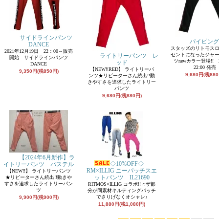
サイドラインパンツ
パイピング
DANCE
スタッズのリトモス
2021年12月19日 22：00～販売
セントになったジャ
ライトリーパンツ レ
開始 サイドラインパンツ
ツnewカラー登場!! 2/
ッド
DANCE
22:00 発売
【NEW!!RED】 ライトリーパ
9,350円(税850円)
9,680円(税880
ンツ★リピーターさん続出!!動
きやすさを追求したライトリー
パンツ
9,680円(税880円)
【2024年6月新作】ラ
◇10%OFF◇
イトリーパンツ パステル
RM×ILLIG ニーパッチスエ
【NEW!!】 ライトリーパンツ
ットパンツ IL21690
★リピーターさん続出!!動きや
すさを追求したライトリーパン
RITMOS×ILLIG コラボ!!ヒザ部
ツ
分が同素材キルティングパッチ
でさりげなくオシャレ♪
9,900円(税900円)
11,880円(税1,080円)