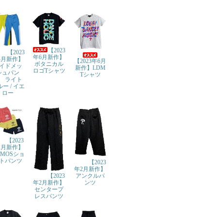
【2023
【2023
年6月新作】
4月新作】
【2023年6月
ボタニカル
イドメッ
新作】LDM
ロゴTシャツ
シュパン
Tシャツ
 ライト
ー / イエ
ロー
【2023
2月新作】
TMOSショ
トパンツ
【2023
年2月新作】
【2023
アンクルパ
年2月新作】
ンツ
センタープ
レスパンツ