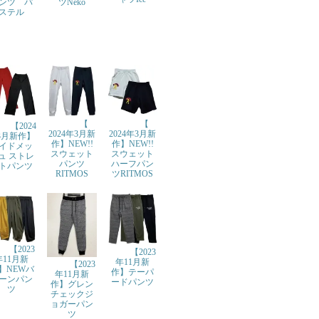
ツNeko
ンツ パ
ステル
【
【
【2024
2024年3月新
2024年3月新
3月新作】
作】NEW!!
作】NEW!!
イドメッ
スウェット
スウェット
ュ ストレ
パンツ
ハーフパン
トパンツ
RITMOS
ツRITMOS
【2023
【2023
年11月新
年11月新
【2023
】NEWバ
作】テーパ
年11月新
ーンパン
ードパンツ
作】グレン
ツ
チェックジ
ョガーパン
ツ