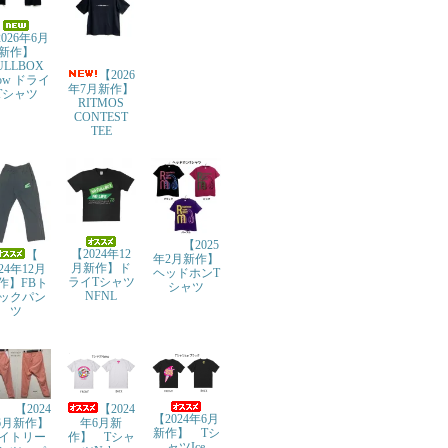
026年6月
新作】
ULLBOX
【2026
row ドライ
年7月新作】
Tシャツ
RITMOS
CONTEST
TEE
【2025
【2024年12
【
年2月新作】
月新作】ド
024年12月
ヘッドホンT
ライTシャツ
作】FBト
シャツ
NFNL
ックパン
ツ
【2024
【2024
【2024年6月
年6月新
6月新作】
新作】 Tシ
作】 Tシャ
イトリー
ャツIce