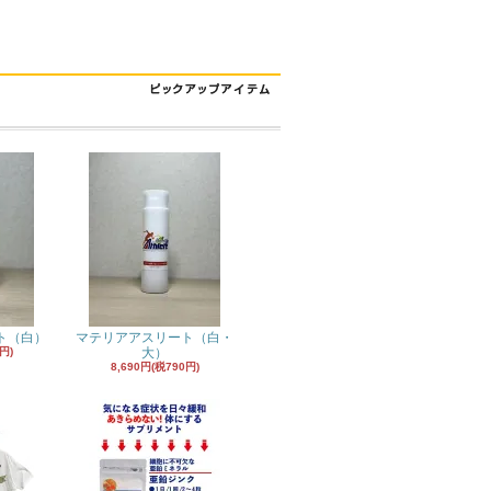
ト（白）
マテリアアスリート（白・
円)
大）
8,690円(税790円)