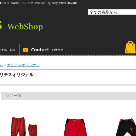
 FULLBOX anniluce illig body action HIKARI
ム
>
カリテスオリジナル
リテスオリジナル
商品一覧