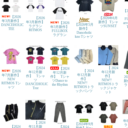
【2
【2026
【2026
【2026年6月
F
年3月新作】
年3月新作】
新作】 Tシャ
ar
【2026
【2026年5月
DANCEHOLIC
ラグラン
ツSUNSET
年3月新作】
新作】
TEE
RITMOS
FULLBOX
Danceholic
ラグラン
kno Tシャツ
【2024
【 2024
【2024
【 2024
【2026
年12月新
年12月新
年12月新
年12月新
年7月新作】
作】 Tシャ
作】
作】 Tシャ
2
作】
NEW
ツ
NEW!!
ツDance to
新
NEW!!
RITMOS Tシ
DANCEHOLIC
RITMOSトラ
the Rhythm
ラ
RITMOSトラ
ャツ
Tree
ックジャケ
ックパンツ
ット
年
【 2024
【2024年9月
ラ
年11月新
【2024
【2024
新作】New