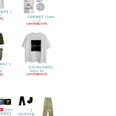
月新作】T
O
【送料無料】i-Nature
円)
ジンク
5,886円(税436円)
月新作】ス
【2025年4月新作】
ンツ
Ritmos Tee
IC
4,950円(税450円)
円)
【2025
【
9月新作】
2025年9月新