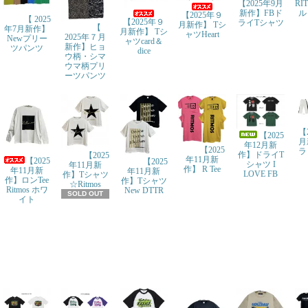
【2025年9月
RI
新作】FBド
ル
【2025年９
【 2025
【2025年９
ライTシャツ
月新作】 Tシ
【
年7月新作】
月新作】 Tシ
ャツHeart
2025年７月
Newプリー
ャツcard＆
新作】ヒョ
ツパンツ
dice
ウ柄・シマ
ウマ柄プリ
ーツパンツ
【
【2025
月
年12月新
【2025
ラ
作】ドライT
【2025
年11月新
【2025
【2025
シャツ I
年11月新
作】 R Tee
年11月新
年11月新
LOVE FB
作】Tシャツ
作】ロンTee
作】Tシャツ
☆Ritmos
Ritmos ホワ
New DTTR
SOLD OUT
イト