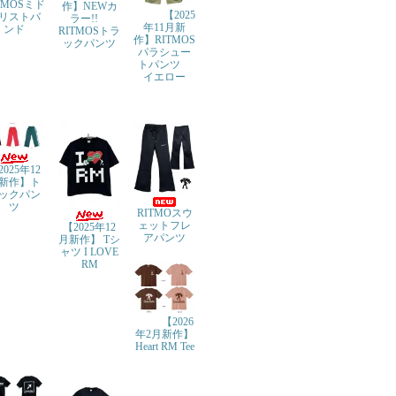
TMOSミド
作】NEWカ
【2025
リストバ
ラー!!
年11月新
ンド
RITMOSトラ
作】RITMOS
ックパンツ
パラシュー
トパンツ
イエロー
2025年12
新作】ト
ックパン
ツ
RITMOスウ
ェットフレ
【2025年12
アパンツ
月新作】 Tシ
ャツ I LOVE
RM
【2026
年2月新作】
Heart RM Tee