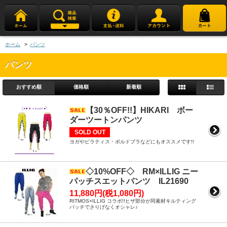
ホーム
>
パンツ
パンツ
おすすめ順
価格順
新着順
【30％OFF!!】HIKARI ボー
ダーツートンパンツ
SOLD OUT
ヨガやピラティス・ポルドブラなどにもオススメです!!
◇10%OFF◇ RM×ILLIG ニー
パッチスエットパンツ IL21690
11,880円(税1,080円)
RITMOS×ILLIG コラボ!!ヒザ部分が同素材キルティング
パッチでさりげなくオシャレ♪