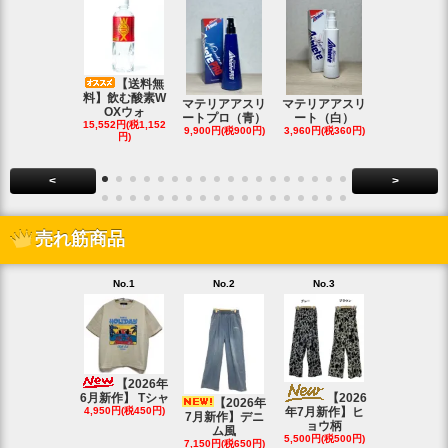
【送料無
料】飲む酸素W
マテリアアスリ
マテリアアスリ
マテリアア
OXウォ
ートプロ（青）
ート（白）
ート（白・
15,552円(税1,152
9,900円(税900円)
3,960円(税360円)
8,690円(税79
円)
<
>
売れ筋商品
No.1
No.2
No.3
No.4
【20
4月新作】K
【2026年
SOLD OU
6月新作】 Tシャ
【2026
【2026年
4,950円(税450円)
年7月新作】ヒ
7月新作】デニ
ョウ柄
ム風
5,500円(税500円)
7,150円(税650円)