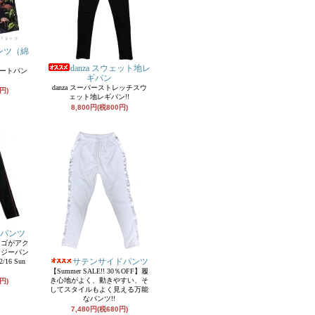
ンツ（綿
danza スウェット地レ
ョートパン
ギパン
）
danza スーパーストレッチスウ
円)
ェット地レギパン!!
8,800円(税800円)
パンツ
ロゴがアク
ージーパン
サテンサイドパンツ
16 Sun
【Summer SALE!! 30％OFF】履
き心地がよく、動きやすい、そ
円)
してスタイルもよく見える万能
なパンツ!!
7,480円(税680円)