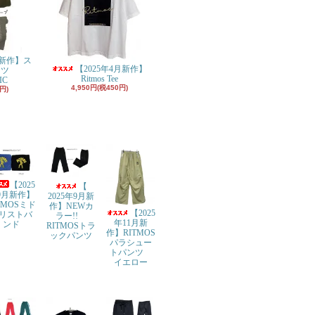
月新作】ス
【2025年4月新作】
ンツ
Ritmos Tee
IC
4,950円(税450円)
円)
【2025
【
9月新作】
2025年9月新
TMOSミド
作】NEWカ
【2025
リストバ
ラー!!
年11月新
ンド
RITMOSトラ
作】RITMOS
ックパンツ
パラシュー
トパンツ
イエロー