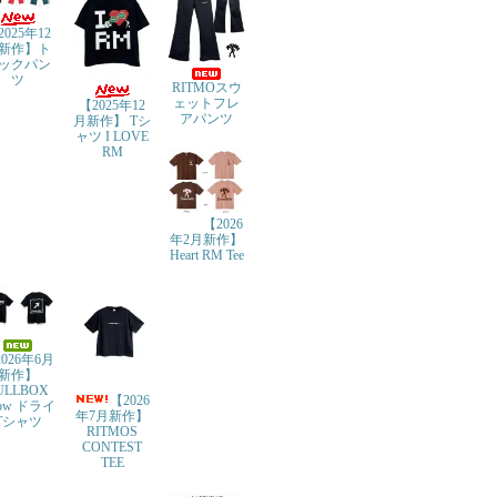
2025年12
新作】ト
ックパン
ツ
RITMOスウ
ェットフレ
【2025年12
アパンツ
月新作】 Tシ
ャツ I LOVE
RM
【2026
年2月新作】
Heart RM Tee
026年6月
新作】
ULLBOX
【2026
row ドライ
年7月新作】
Tシャツ
RITMOS
CONTEST
TEE