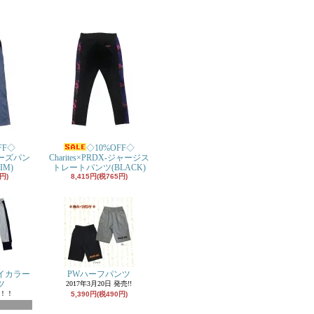
FF◇
◇10%OFF◇
-ルーズパン
Charites×PRDX-ジャージス
IM)
トレートパンツ(BLACK)
円)
8,415円(税765円)
イカラー
PWハーフパンツ
ツ
2017年3月20日 発売!!
品！！
5,390円(税490円)