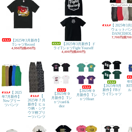
【 2025年3
ウェットパ
DANCEHOL
7,700円(税700
【2025年3月新作】
【2025年3月新作】ド
TシャツRecord
ライTシャツFight Yourself
4,950円(税450円)
4,400円(税400円)
年
【2025年9月
RI
新作】FBド
ル
【2025年９
【 2025
【2025年９
ライTシャツ
月新作】 Tシ
【
年7月新作】
月新作】 Tシ
ャツHeart
2025年７月
Newプリー
ャツcard＆
新作】ヒョ
ツパンツ
dice
ウ柄・シマ
ウマ柄プリ
ーツパンツ