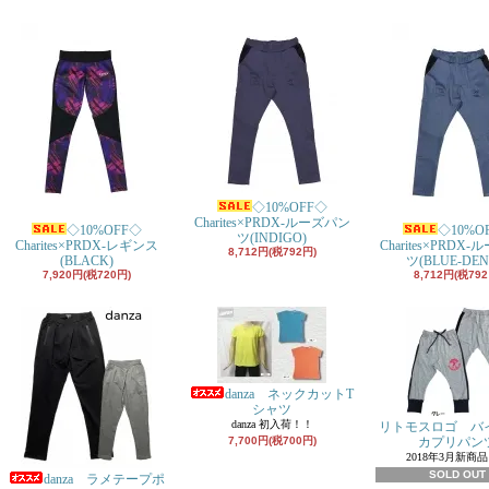
◇10%OFF◇
Charites×PRDX-ルーズパン
◇10%OFF◇
◇10%O
ツ(INDIGO)
Charites×PRDX-レギンス
Charites×PRDX
8,712円(税792円)
(BLACK)
ツ(BLUE-DEN
7,920円(税720円)
8,712円(税792
danza ネックカットT
シャツ
danza 初入荷！！
リトモスロゴ バ
7,700円(税700円)
カプリパン
2018年3月新商
SOLD OUT
danza ラメテープポ