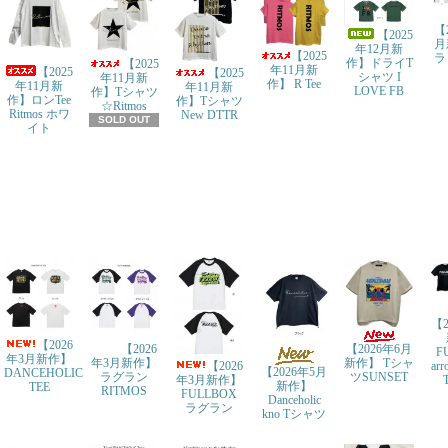
【
【2025
月
年12月新
【2025
ラ
作】ドライT
【2025
年11月新
【2025
【2025
シャツ I
年11月新
作】 R Tee
年11月新
年11月新
LOVE FB
作】Tシャツ
作】ロンTee
作】Tシャツ
☆Ritmos
Ritmos ホワ
New DTTR
SOLD OUT
イト
【2
【2026
【2026
【2026年6月
F
年3月新作】
年3月新作】
新作】 Tシャ
ar
【2026
【2026年5月
DANCEHOLIC
ラグラン
ツSUNSET
年3月新作】
新作】
TEE
RITMOS
FULLBOX
Danceholic
ラグラン
kno Tシャツ