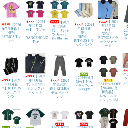
【2024
【 2024
【2024
【 2024
【2026
年12月新
年12月新
年12月新
年12月新
年7月新作】
作】 Tシャ
作】
作】 Tシャ
2
作】
NEW
ツ
NEW!!
ツDance to
新
NEW!!
RITMOS Tシ
DANCEHOLIC
RITMOSトラ
the Rhythm
ラ
RITMOSトラ
ャツ
Tree
ックジャケ
ックパンツ
ット
年
【 2024
【2024年9月
ラ
年11月新
【2024
【2024
新作】New
パ
SALE!30%OFF
作】RITMOS
年11月新
年11月新
ドライTシャ
【2024年8月
トラックジ
作】RITMOS
作】RITMOS
ツFBFY
新商品】
ャケット
トラックパ
チェックパ
Newドルマ
ンツ
ンツ
ンシャツRM
【2024年3月
【2024年3月