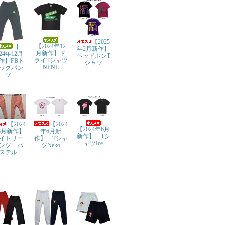
【2025
【2024年12
【
年2月新作】
月新作】ド
024年12月
ヘッドホンT
ライTシャツ
作】FBト
シャツ
NFNL
ックパン
ツ
【2024
【2024
【2024年6月
年6月新
6月新作】
新作】 Tシ
作】 Tシャ
イトリー
ャツIce
ツNeko
ンツ パ
ステル