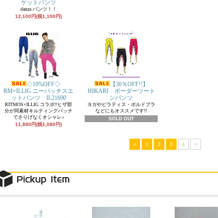
ケットパンツ
danza パンツ！！
12,100円(税1,100円)
◇10%OFF◇
【30％OFF!!】
RM×ILLIG ニーパッチスエ
HIKARI ボーダーツート
ットパンツ IL21690
ンパンツ
RITMOS×ILLIG コラボ!!ヒザ部
ヨガやピラティス・ポルドブラ
分が同素材キルティングパッチ
などにもオススメです!!
でさりげなくオシャレ♪
SOLD OUT
11,880円(税1,080円)
<
1
2
3
4
>