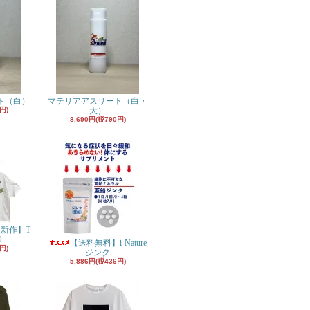
ト（白）
マテリアアスリート（白・
円)
大）
8,690円(税790円)
月新作】T
O
【送料無料】i-Nature
円)
ジンク
5,886円(税436円)