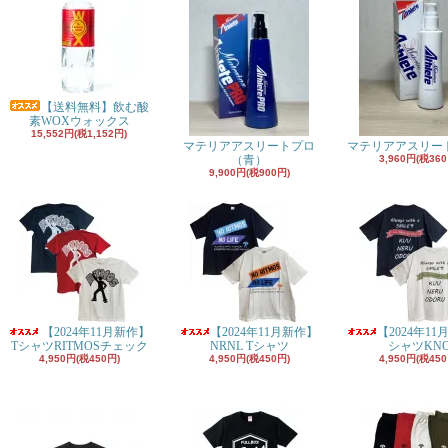
【送料無料】飲む酸
素WOXウォックス
15,552円(税1,152円)
マテリアアスリートプロ
マテリアアスリー
（青）
3,960円(税360
9,900円(税900円)
【2024年11月新作】
【2024年11月新作】
【2024年11
TシャツRITMOSチェック
NRNL Tシャツ
シャツKN
4,950円(税450円)
4,950円(税450円)
4,950円(税450