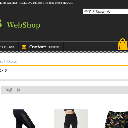
 FULLBOX anniluce illig body action HIKARI
ム
>
パンツ
ンツ
商品一覧