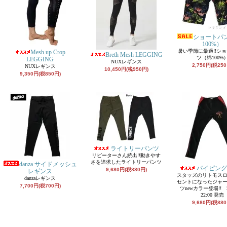
ショートパ
100%）
暑い季節に最適!!シ
Mesh up Crop
Breth Mesh LEGGING
ツ（綿100%
LEGGING
NUXレギンス
2,750円(税250
NUXレギンス
10,450円(税950円)
9,350円(税850円)
ライトリーパンツ
リピーターさん続出!!動きやす
さを追求したライトリーパンツ
danza サイドメッシュ
パイピング
9,680円(税880円)
レギンス
スタッズのリトモス
danzaレギンス
セントになったジャ
7,700円(税700円)
ツnewカラー登場!! 2/
22:00 発売
9,680円(税880