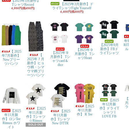
【2025年3月新作】
【2025年3月新作】ド
TシャツRecord
ライTシャツFight Yourself
4,950円(税450円)
4,400円(税400円)
年
【2025年9月
RI
新作】FBド
ル
【2025年９
【 2025
【2025年９
ライTシャツ
月新作】 Tシ
【
年7月新作】
月新作】 Tシ
ャツHeart
2025年７月
Newプリー
ャツcard＆
新作】ヒョ
ツパンツ
dice
ウ柄・シマ
ウマ柄プリ
ーツパンツ
【
【2025
月
年12月新
【2025
ラ
作】ドライT
【2025
年11月新
【2025
【2025
シャツ I
年11月新
作】 R Tee
年11月新
年11月新
LOVE FB
作】Tシャツ
作】ロンTee
作】Tシャツ
☆Ritmos
Ritmos ホワ
New DTTR
SOLD OUT
イト