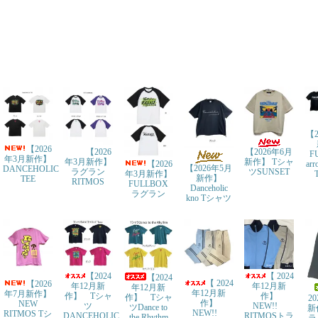
【2
【2026
【2026
【2026年6月
F
年3月新作】
年3月新作】
新作】 Tシャ
ar
【2026
【2026年5月
DANCEHOLIC
ラグラン
ツSUNSET
年3月新作】
新作】
TEE
RITMOS
FULLBOX
Danceholic
ラグラン
kno Tシャツ
【2024
【 2024
【2024
【 2024
【2026
年12月新
年12月新
年12月新
年12月新
年7月新作】
作】 Tシャ
作】
作】 Tシャ
2
作】
NEW
ツ
NEW!!
ツDance to
新
NEW!!
RITMOS Tシ
DANCEHOLIC
RITMOSトラ
the Rhythm