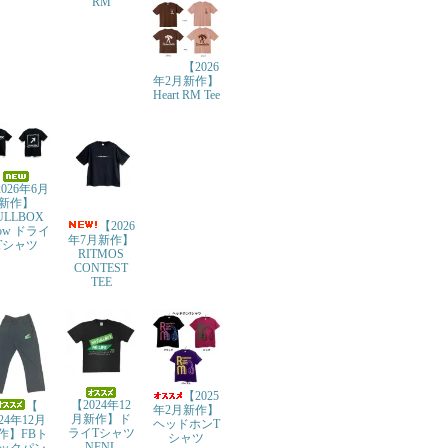
RM
【2026
年2月新作】
Heart RM Tee
026年6月
新作】
ULLBOX
【2026
row ドライ
年7月新作】
Tシャツ
RITMOS
CONTEST
TEE
【2025
【2024年12
【
年2月新作】
月新作】ド
024年12月
ヘッドホンT
ライTシャツ
作】FBト
シャツ
NFNL