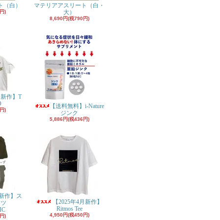
ト（白）
マテリアアスリート（白・
円)
大）
8,690円(税790円)
月新作】T
O
【送料無料】i-Nature
円)
ジンク
5,886円(税436円)
月新作】ス
【2025年4月新作】
ンツ
Ritmos Tee
IC
4,950円(税450円)
円)