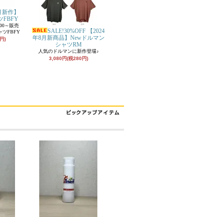
9月新作】
FBFY
：00～販売
SALE!30%OFF 【2024
ツFBFY
年8月新商品】Newドルマン
円)
シャツRM
人気のドルマンに新作登場♪
3,080円(税280円)