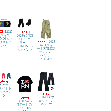
【2025
【
9月新作】
2025年9月新
TMOSミド
作】NEWカ
【2025
リストバ
ラー!!
年11月新
ンド
RITMOSトラ
作】RITMOS
ックパンツ
パラシュー
トパンツ
イエロー
2025年12
新作】ト
ックパン
ツ
RITMOスウ
ェットフレ
【2025年12
アパンツ
月新作】 Tシ
ャツ I LOVE