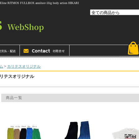
 FULLBOX anniluce illig body action HIKARI
ム
>
カリテスオリジナル
リテスオリジナル
商品一覧