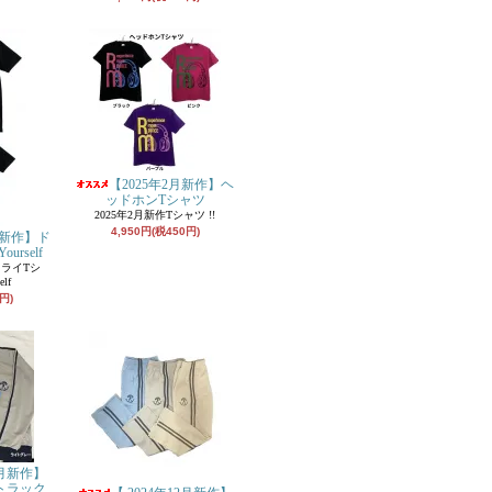
【2025年2月新作】ヘ
ッドホンTシャツ
2025年2月新作Tシャツ !!
4,950円(税450円)
月新作】ド
urself
ドライTシ
elf
円)
2月新作】
Sトラック