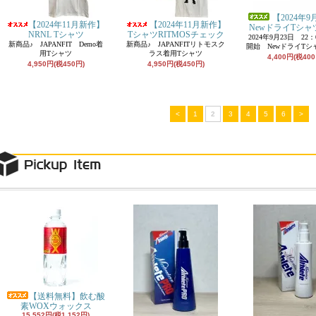
【2024年
【2024年11月新作】
【2024年11月新作】
NewドライTシャツ
NRNL Tシャツ
TシャツRITMOSチェック
2024年9月23日 22
新商品♪ JAPANFIT Demo着
新商品♪ JAPANFITリトモスク
開始 NewドライTシャ
用Tシャツ
ラス着用Tシャツ
4,400円(税400
4,950円(税450円)
4,950円(税450円)
<
1
2
3
4
5
6
>
【送料無料】飲む酸
素WOXウォックス
15,552円(税1,152円)