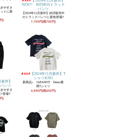
【 2024年12月新作】
ト
NEW!! RITMOSトラック
動きやすさ
パンツ
ケットに新
【2024年12月新作】好評販売中
のトラックパンツに新色登場!!
円)
7,700円(税700円)
【2024年11月新作】T
シャツKNO
1月新作】
新商品♪ JAPANFIT Demo着
クパンツ
用Tシャツ
動きやすさ
4,950円(税450円)
登場!!
円)