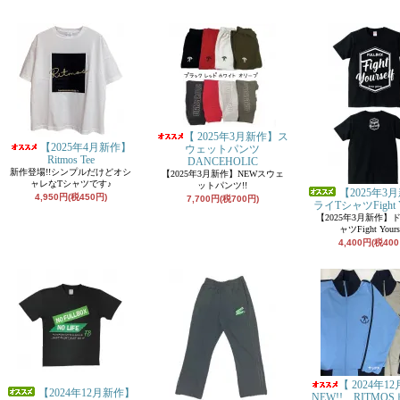
【 2025年3月新作】ス
【2025年4月新作】
ウェットパンツ
Ritmos Tee
DANCEHOLIC
新作登場!!シンプルだけどオシ
【2025年3月新作】NEWスウェ
ャレなTシャツです♪
ットパンツ!!
【2025年3
4,950円(税450円)
7,700円(税700円)
ライTシャツFight Yo
【2025年3月新作】
ャツFight Yours
4,400円(税400
【 2024年1
【2024年12月新作】
NEW!! RITMO