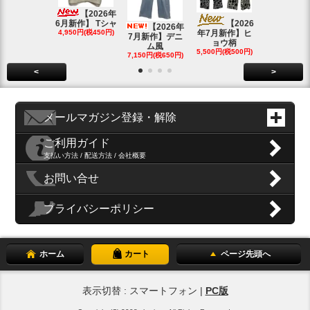
4月新作】K
【2026年
SOLD OU
6月新作】 Tシャ
【2026
【2026年
4,950円(税450円)
年7月新作】ヒ
7月新作】デニ
ョウ柄
ム風
5,500円(税500円)
7,150円(税650円)
<
>
メールマガジン登録・解除
ご利用ガイド
支払い方法 / 配送方法 / 会社概要
お問い合せ
プライバシーポリシー
ホーム
カート
ページ先頭へ
表示切替 : スマートフォン |
PC版