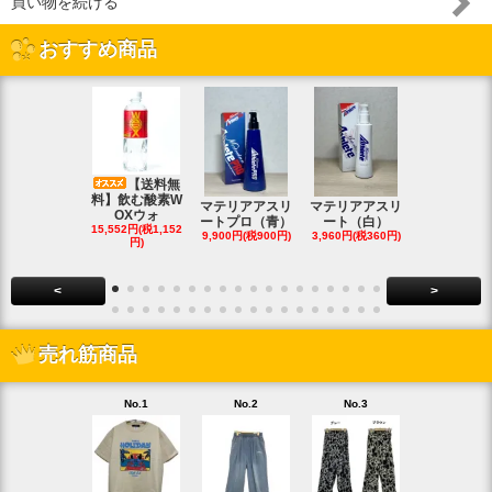
買い物を続ける
おすすめ商品
【送料無
料】飲む酸素W
マテリアアスリ
マテリアアスリ
マテリアア
OXウォ
ートプロ（青）
ート（白）
ート（白・
15,552円(税1,152
9,900円(税900円)
3,960円(税360円)
8,690円(税79
円)
<
>
売れ筋商品
No.1
No.2
No.3
No.4
【20