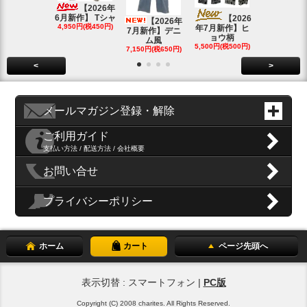
4月新作】K
【2026年
SOLD OU
6月新作】 Tシャ
【2026
【2026年
4,950円(税450円)
年7月新作】ヒ
7月新作】デニ
ョウ柄
ム風
5,500円(税500円)
7,150円(税650円)
<
>
メールマガジン登録・解除
ご利用ガイド
支払い方法 / 配送方法 / 会社概要
お問い合せ
プライバシーポリシー
ホーム
カート
ページ先頭へ
表示切替 : スマートフォン |
PC版
Copyright (C) 2008 charites. All Rights Reserved.