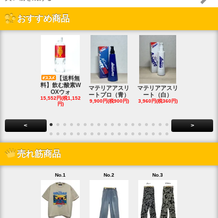
おすすめ商品
【送料無
料】飲む酸素W
マテリアアスリ
マテリアアスリ
マテリアア
OXウォ
ートプロ（青）
ート（白）
ート（白・
15,552円(税1,152
9,900円(税900円)
3,960円(税360円)
8,690円(税79
円)
<
>
売れ筋商品
No.1
No.2
No.3
No.4
【20