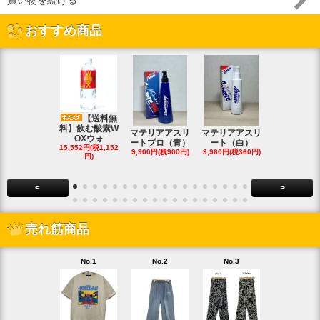
買い物を続ける
おすすめ商品
【送料無
料】飲む酸素W
マテリアアスリ
マテリアアスリ
マテリアア
OXウォ
ートプロ（青）
ート（白）
ート（白・
15,552円(税1,152
9,900円(税900円)
3,960円(税360円)
8,690円(税79
円)
<
>
売れ筋商品
No.1
No.2
No.3
No.4
【20