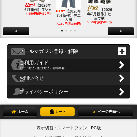
4月新作】K
【2026年
SOLD OU
6月新作】 Tシャ
【2026
【2026年
4,950円(税450円)
年7月新作】ヒ
7月新作】デニ
ョウ柄
ム風
5,500円(税500円)
7,150円(税650円)
<
>
メールマガジン登録・解除
ご利用ガイド
支払い方法 / 配送方法 / 会社概要
お問い合せ
プライバシーポリシー
ホーム
カート
ページ先頭へ
表示切替 : スマートフォン |
PC版