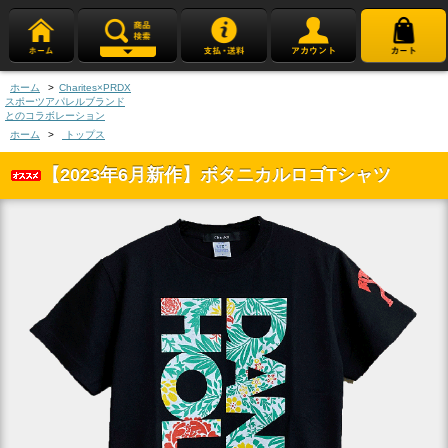
ホーム
>
Charites×PRDX
スポーツアパレルブランド
とのコラボレーション
ホーム
>
トップス
【2023年6月新作】ボタニカルロゴTシャツ