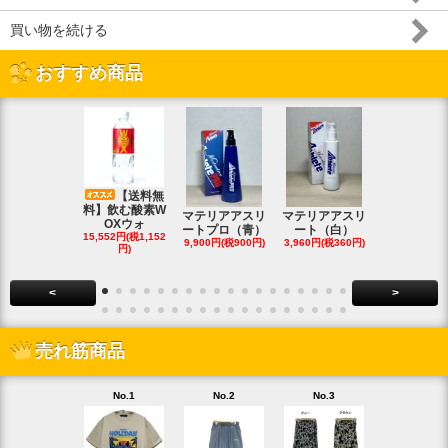
買い物を続ける
おすすめ商品
【送料無
料】飲む酸素W
マテリアアスリ
マテリアアスリ
マテリアア
OXウォ
ートプロ（青）
ート（白）
ート（白・
15,552円(税1,152
9,900円(税900円)
3,960円(税360円)
8,690円(税79
円)
<
>
売れ筋商品
No.1
No.2
No.3
No.4