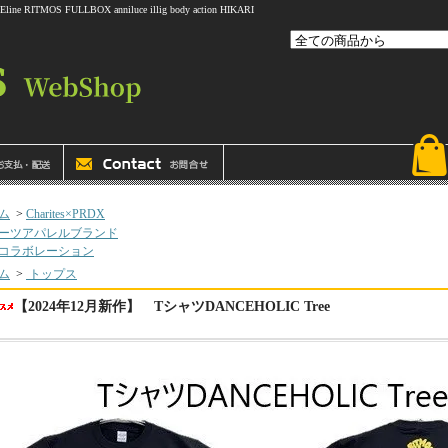
 FULLBOX anniluce illig body action HIKARI
ム
>
Charites×PRDX
ーツアパレルブランド
コラボレーション
ム
>
トップス
【2024年12月新作】 TシャツDANCEHOLIC Tree