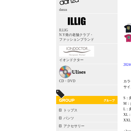
danza
ILLIG
N.Y発の老舗クラブ・
ファッションブランド
イオンドクター
202
CD・DVD
カラ
サイズ：
S：身
M：身
L：身
トップス
XL：
パンツ
XXL
アクセサリー