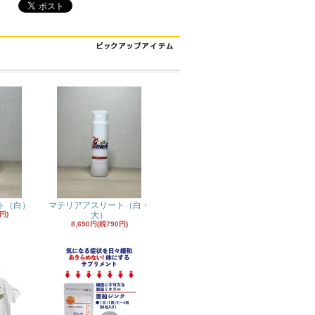
ト（白）
マテリアアスリート（白・
円)
大）
8,690円(税790円)