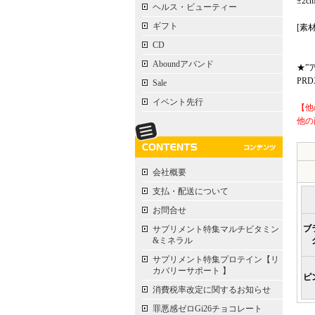
±2
ヘルス・ビューティー
ギフト
[素
CD
Aboundアバンド
★”
PR
Sale
イベント先行
【他
他の
会社概要
支払・配送について
お問合せ
ブ
サプリメント特集マルチビタミン
&ミネラル
サプリメント特集プロテイン【リ
カバリーサポート 】
ピ
消費税率改定に関するお知らせ
罪悪感ゼロGi26チョコレート