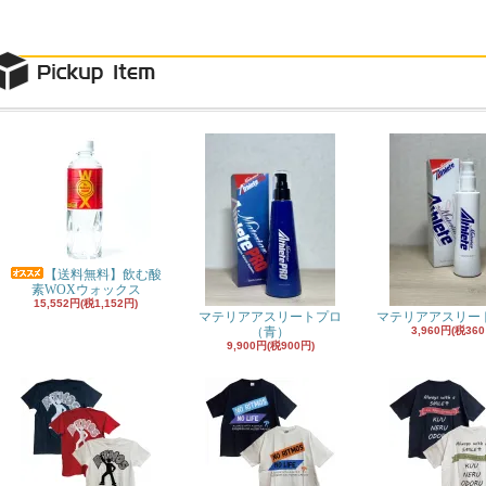
【送料無料】飲む酸
素WOXウォックス
15,552円(税1,152円)
マテリアアスリートプロ
マテリアアスリー
（青）
3,960円(税360
9,900円(税900円)