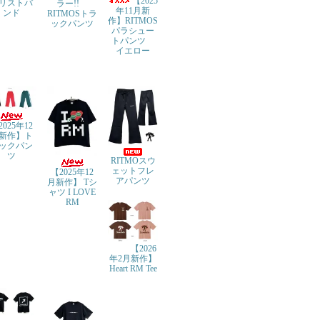
【2025
リストバ
ラー!!
年11月新
ンド
RITMOSトラ
作】RITMOS
ックパンツ
パラシュー
トパンツ
イエロー
2025年12
新作】ト
ックパン
ツ
RITMOスウ
ェットフレ
【2025年12
アパンツ
月新作】 Tシ
ャツ I LOVE
RM
【2026
年2月新作】
Heart RM Tee