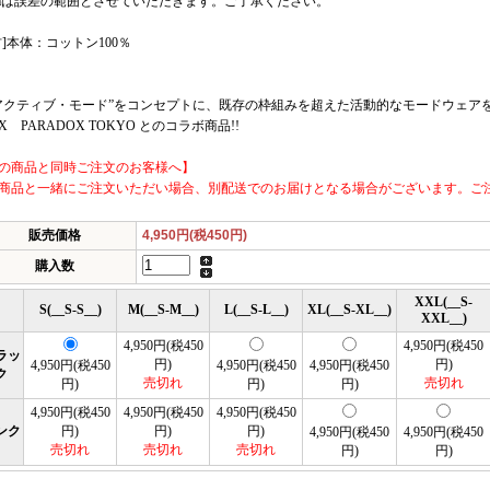
cmは誤差の範囲とさせていただきます。ご了承ください。
材]本体：コットン100％
アクティブ・モード”をコンセプトに、既存の枠組みを超えた活動的なモードウェア
DX PARADOX TOKYO とのコラボ商品!!
の商品と同時ご注文のお客様へ】
商品と一緒にご注文いただい場合、別配送でのお届けとなる場合がございます。ご
販売価格
4,950円(税450円)
購入数
XXL(__S-
S(__S-S__)
M(__S-M__)
L(__S-L__)
XL(__S-XL__)
XXL__)
4,950円(税450
4,950円(税450
ラッ
円)
円)
4,950円(税450
4,950円(税450
4,950円(税450
ク
売切れ
売切れ
円)
円)
円)
4,950円(税450
4,950円(税450
4,950円(税450
ンク
円)
円)
円)
4,950円(税450
4,950円(税450
売切れ
売切れ
売切れ
円)
円)