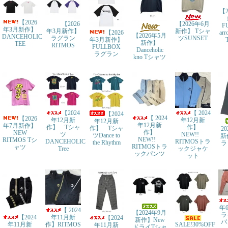
【2
【2026
【2026
【2026年6月
F
年3月新作】
年3月新作】
新作】 Tシャ
ar
【2026
【2026年5月
DANCEHOLIC
ラグラン
ツSUNSET
年3月新作】
新作】
TEE
RITMOS
FULLBOX
Danceholic
ラグラン
kno Tシャツ
【2024
【 2024
【2024
【 2024
【2026
年12月新
年12月新
年12月新
年12月新
年7月新作】
作】 Tシャ
作】
作】 Tシャ
2
作】
NEW
ツ
NEW!!
ツDance to
新
NEW!!
RITMOS Tシ
DANCEHOLIC
RITMOSトラ
the Rhythm
ラ
RITMOSトラ
ャツ
Tree
ックジャケ
ックパンツ
ット
年
【 2024
【2024年9月
ラ
年11月新
【2024
【2024
新作】New
パ
SALE!30%OFF
作】RITMOS
年11月新
年11月新
ドライTシャ