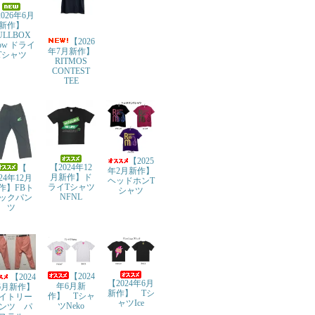
026年6月
新作】
ULLBOX
【2026
row ドライ
年7月新作】
Tシャツ
RITMOS
CONTEST
TEE
【2025
【2024年12
【
年2月新作】
月新作】ド
024年12月
ヘッドホンT
ライTシャツ
作】FBト
シャツ
NFNL
ックパン
ツ
【2024
【2024
【2024年6月
年6月新
6月新作】
新作】 Tシ
作】 Tシャ
イトリー
ャツIce
ツNeko
ンツ パ