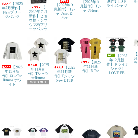
新作】FBド
ル
【2025年９
【 2025
【2025年９
ライTシャツ
月新作】 Tシ
【
年7月新作】
月新作】 Tシ
ャツHeart
2025年７月
Newプリー
ャツcard＆
新作】ヒョ
ツパンツ
dice
ウ柄・シマ
ウマ柄プリ
ーツパンツ
【
【2025
月
年12月新
【2025
ラ
作】ドライT
【2025
年11月新
【2025
【2025
シャツ I
年11月新
作】 R Tee
年11月新
年11月新
LOVE FB
作】Tシャツ
作】ロンTee
作】Tシャツ
☆Ritmos
Ritmos ホワ
New DTTR
SOLD OUT
イト