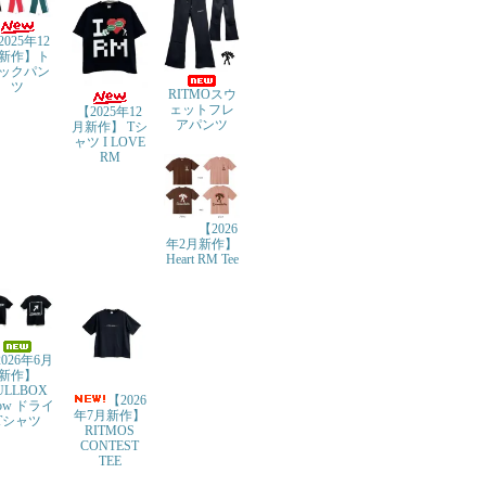
2025年12
新作】ト
ックパン
ツ
RITMOスウ
ェットフレ
【2025年12
アパンツ
月新作】 Tシ
ャツ I LOVE
RM
【2026
年2月新作】
Heart RM Tee
026年6月
新作】
ULLBOX
【2026
row ドライ
年7月新作】
Tシャツ
RITMOS
CONTEST
TEE