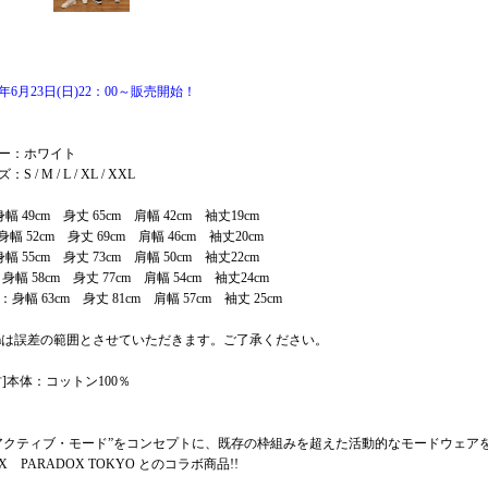
4年6月23日(日)22：00～販売開始！
ー：ホワイト
S / M / L / XL / XXL
幅 49cm 身丈 65cm 肩幅 42cm 袖丈19cm
幅 52cm 身丈 69cm 肩幅 46cm 袖丈20cm
幅 55cm 身丈 73cm 肩幅 50cm 袖丈22cm
身幅 58cm 身丈 77cm 肩幅 54cm 袖丈24cm
：身幅 63cm 身丈 81cm 肩幅 57cm 袖丈 25cm
cmは誤差の範囲とさせていただきます。ご了承ください。
材]本体：コットン100％
アクティブ・モード”をコンセプトに、既存の枠組みを超えた活動的なモードウェア
DX PARADOX TOKYO とのコラボ商品!!