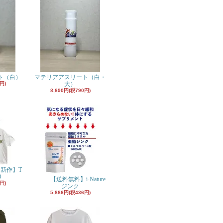
ト（白）
マテリアアスリート（白・
円)
大）
8,690円(税790円)
月新作】T
O
【送料無料】i-Nature
円)
ジンク
5,886円(税436円)