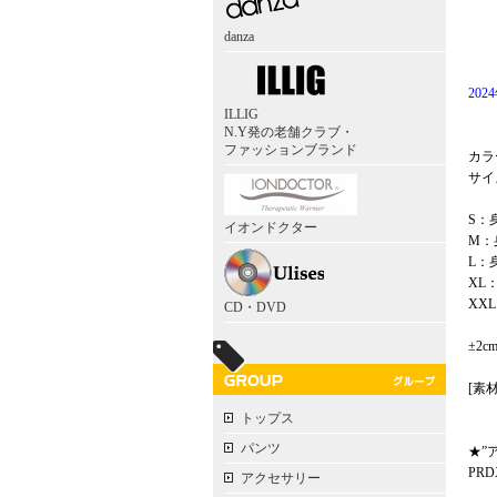
danza
202
ILLIG
N.Y発の老舗クラブ・
ファッションブランド
カラ
サイズ：
S：身
イオンドクター
M：身
L：身
XL：
XXL
CD・DVD
±2
[素
トップス
パンツ
★”
PR
アクセサリー