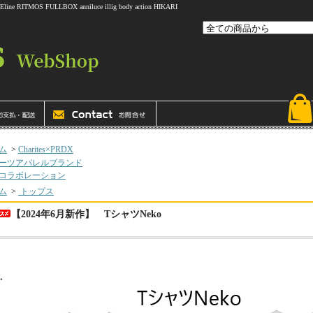
 FULLBOX anniluce illig body action HIKARI
ム
>
Charites×PRDX
ーツアパレルブランド
コラボレーション
ム
>
トップス
【2024年6月新作】 TシャツNeko