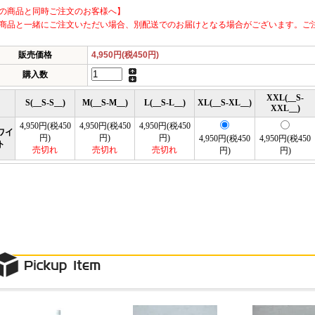
の商品と同時ご注文のお客様へ】
商品と一緒にご注文いただい場合、別配送でのお届けとなる場合がございます。ご
販売価格
4,950円(税450円)
購入数
XXL(__S-
S(__S-S__)
M(__S-M__)
L(__S-L__)
XL(__S-XL__)
XXL__)
4,950円(税450
4,950円(税450
4,950円(税450
ワイ
円)
円)
円)
4,950円(税450
4,950円(税450
ト
売切れ
売切れ
売切れ
円)
円)