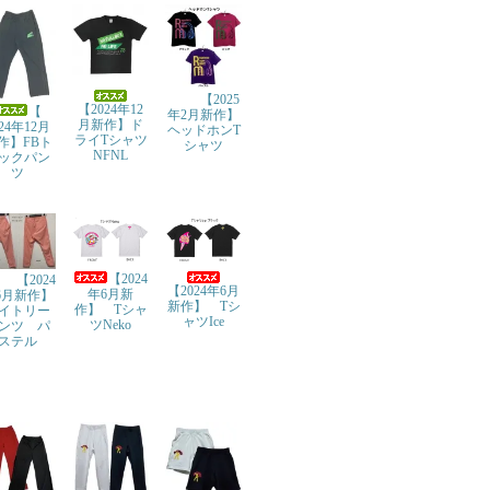
【2025
【2024年12
【
年2月新作】
月新作】ド
024年12月
ヘッドホンT
ライTシャツ
作】FBト
シャツ
NFNL
ックパン
ツ
【2024
【2024
【2024年6月
年6月新
6月新作】
新作】 Tシ
作】 Tシャ
イトリー
ャツIce
ツNeko
ンツ パ
ステル