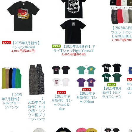
【 2025年3
ウェットパ
DANCEHOL
7,700円(税700
【2025年3月新作】
【2025年3月新作】ド
TシャツRecord
ライTシャツFight Yourself
4,950円(税450円)
4,400円(税400円)
年
【2025年9月
RI
新作】FBド
ル
【2025年９
【 2025
【2025年９
ライTシャツ
月新作】 Tシ
【
年7月新作】
月新作】 Tシ
ャツHeart
2025年７月
Newプリー
ャツcard＆
新作】ヒョ
ツパンツ
dice
ウ柄・シマ
ウマ柄プリ
ーツパンツ