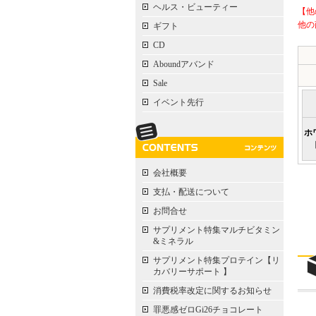
ヘルス・ビューティー
【他
他の
ギフト
CD
Aboundアバンド
Sale
イベント先行
ホ
会社概要
支払・配送について
お問合せ
サプリメント特集マルチビタミン
&ミネラル
サプリメント特集プロテイン【リ
カバリーサポート 】
消費税率改定に関するお知らせ
罪悪感ゼロGi26チョコレート