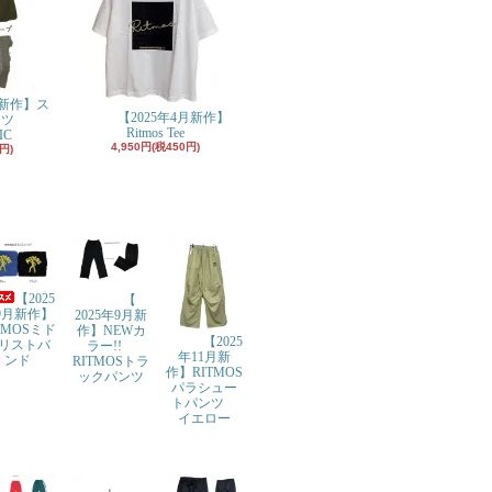
月新作】ス
【2025年4月新作】
ンツ
Ritmos Tee
IC
4,950円(税450円)
円)
【2025
【
9月新作】
2025年9月新
TMOSミド
作】NEWカ
【2025
リストバ
ラー!!
年11月新
ンド
RITMOSトラ
作】RITMOS
ックパンツ
パラシュー
トパンツ
イエロー