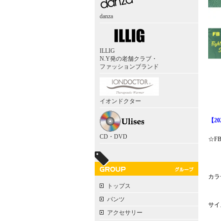
danza
ILLIG
N.Y発の老舗クラブ・
ファッションブランド
イオンドクター
【2
CD・DVD
☆F
カラ
トップス
パンツ
サイズ：
アクセサリー