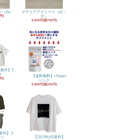
ト（白）
マテリアアスリート（白・
円)
大）
8,690円(税790円)
月新作】T
O
【送料無料】i-Nature
円)
ジンク
5,886円(税436円)
月新作】ス
【2025年4月新作】
ンツ