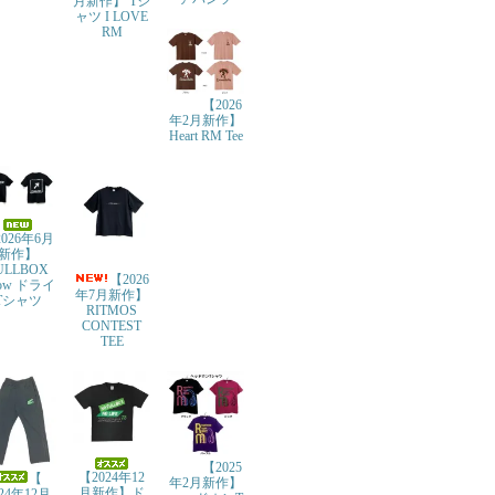
月新作】 Tシ
ャツ I LOVE
RM
【2026
年2月新作】
Heart RM Tee
026年6月
新作】
ULLBOX
【2026
row ドライ
年7月新作】
Tシャツ
RITMOS
CONTEST
TEE
【2025
【2024年12
【
年2月新作】
月新作】ド
024年12月