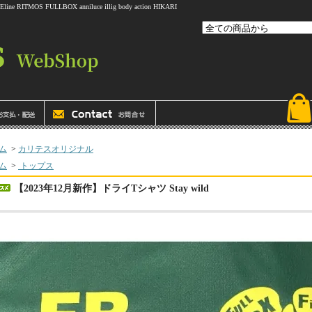
 FULLBOX anniluce illig body action HIKARI
ム
>
カリテスオリジナル
ム
>
トップス
【2023年12月新作】ドライTシャツ Stay wild