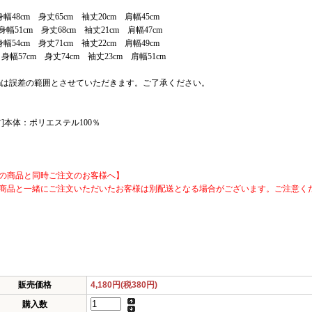
身幅48cm 身丈65cm 袖丈20cm 肩幅45cm
身幅51cm 身丈68cm 袖丈21cm 肩幅47cm
身幅54cm 身丈71cm 袖丈22cm 肩幅49cm
 身幅57cm 身丈74cm 袖丈23cm 肩幅51cm
cmは誤差の範囲とさせていただきます。ご了承ください。
材]本体：ポリエステル100％
の商品と同時ご注文のお客様へ】
商品と一緒にご注文いただいたお客様は別配送となる場合がございます。ご注意く
販売価格
4,180円(税380円)
購入数