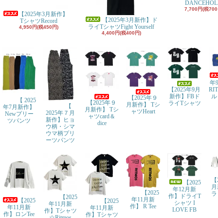
DANCEHOL
7,700円(税700
【2025年3月新作】
【2025年3月新作】ド
TシャツRecord
ライTシャツFight Yourself
4,950円(税450円)
4,400円(税400円)
年
【2025年9月
RI
新作】FBド
ル
【2025年９
【 2025
【2025年９
ライTシャツ
月新作】 Tシ
【
年7月新作】
月新作】 Tシ
ャツHeart
2025年７月
Newプリー
ャツcard＆
新作】ヒョ
ツパンツ
dice
ウ柄・シマ
ウマ柄プリ
ーツパンツ
【
【2025
月
年12月新
【2025
ラ
作】ドライT
【2025
年11月新
【2025
【2025
シャツ I
年11月新
作】 R Tee
年11月新
年11月新
LOVE FB
作】Tシャツ
作】ロンTee
作】Tシャツ
☆Ritmos