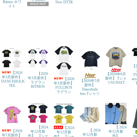
Ritmos ホワ
New DTTR
SOLD OUT
イト
【2
【2026
【2026
【2026年6月
F
年3月新作】
年3月新作】
新作】 Tシャ
ar
【2026
【2026年5月
DANCEHOLIC
ラグラン
ツSUNSET
年3月新作】
新作】
TEE
RITMOS
FULLBOX
Danceholic
ラグラン
kno Tシャツ
【2024
【 2024
【2024
【 2024
【2026
年12月新
年12月新
年12月新
年12月新
年7月新作】
作】 Tシャ
作】
作】 Tシャ
2