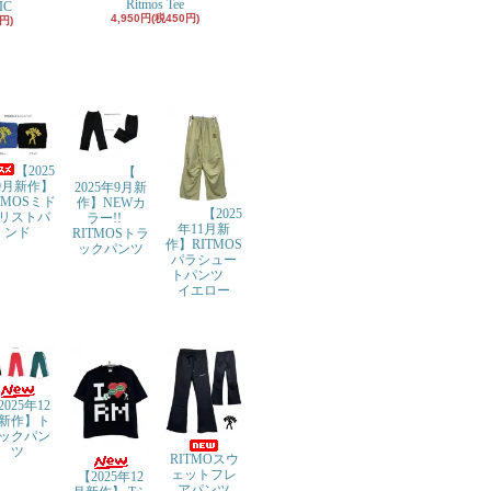
Ritmos Tee
IC
4,950円(税450円)
円)
【2025
【
9月新作】
2025年9月新
TMOSミド
作】NEWカ
【2025
リストバ
ラー!!
年11月新
ンド
RITMOSトラ
作】RITMOS
ックパンツ
パラシュー
トパンツ
イエロー
2025年12
新作】ト
ックパン
ツ
RITMOスウ
ェットフレ
【2025年12
アパンツ