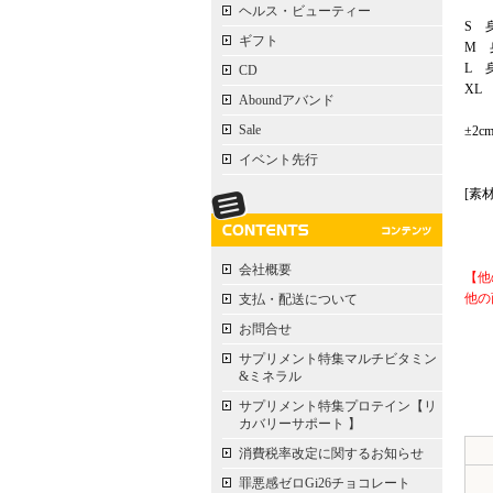
ヘルス・ビューティー
S 
ギフト
M 
L 
CD
XL
Aboundアバンド
Sale
±2
イベント先行
[素
会社概要
【他
他の
支払・配送について
お問合せ
サプリメント特集マルチビタミン
&ミネラル
サプリメント特集プロテイン【リ
カバリーサポート 】
消費税率改定に関するお知らせ
罪悪感ゼロGi26チョコレート