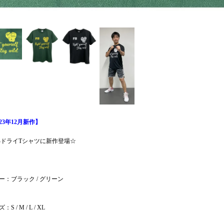
023年12月新作】
BドライTシャツに新作登場☆
ー：ブラック / グリーン
S / M / L / XL