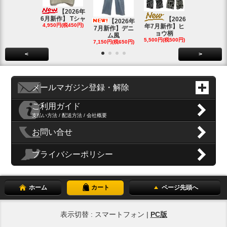
【20
4月新作】K
【2026年
SOLD OU
6月新作】 Tシャ
【2026
【2026年
4,950円(税450円)
年7月新作】ヒ
7月新作】デニ
ョウ柄
ム風
5,500円(税500円)
7,150円(税650円)
<
>
メールマガジン登録・解除
ご利用ガイド
支払い方法 / 配送方法 / 会社概要
お問い合せ
プライバシーポリシー
ホーム
カート
ページ先頭へ
表示切替 : スマートフォン |
PC版