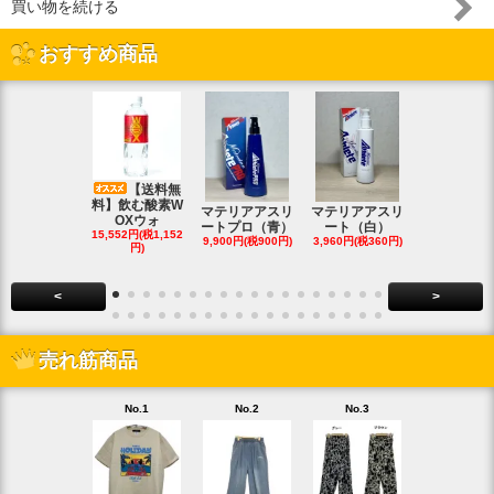
買い物を続ける
おすすめ商品
【送料無
料】飲む酸素W
マテリアアスリ
マテリアアスリ
マテリアア
OXウォ
ートプロ（青）
ート（白）
ート（白・
15,552円(税1,152
9,900円(税900円)
3,960円(税360円)
8,690円(税79
円)
<
>
売れ筋商品
No.1
No.2
No.3
No.4