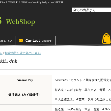
 FULLBOX anniluce illig body action HIKARI
ム
>
特定商取引法に基づく表記
支払い方法
Amazon Pay
Amazonのアカウントに登録された配送
振込先：みずほ銀行 草加支店 普通 222
銀行振込（みずほ銀行）
※入金確認後、４営業日以内に発送致し
振込先：PayPay銀行 本店 普通 4097