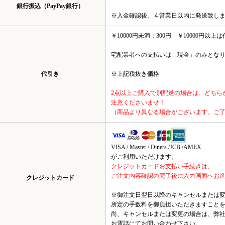
銀行振込（PayPay銀行）
※入金確認後、４営業日以内に発送致し
￥10000円未満：300円 ￥10000円以
宅配業者への支払いは「現金」のみとな
代引き
※上記税抜き価格
2点以上ご購入で別配送の場合は、どちら
注意くださいませ！
（商品より異なる場合がございます。ご
VISA / Master / Diners /JCB /AMEX
がご利用いただけます。
クレジットカードお支払い手続きは、
ご注文内容確認の完了後に入力画面へお
クレジットカード
※御注文日翌日以降のキャンセルまたは
所定の手数料を御負担いただきますこと
尚、キャンセルまたは変更の場合は、弊
お電話にてお問い合わせ下さい。