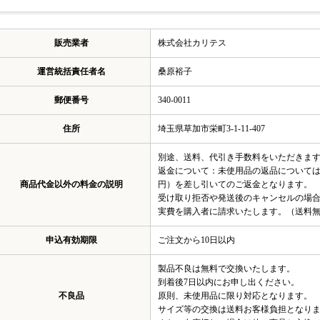
販売業者
株式会社カリテス
運営統括責任者名
桑原裕子
郵便番号
340-0011
住所
埼玉県草加市栄町3-1-11-407
別途、送料、代引き手数料をいただきま
返金について：未使用品の返品については
商品代金以外の料金の説明
円）を差し引いてのご返金となります。
受け取り拒否や発送後のキャンセルの場
実費を購入者に請求いたします。（送料
申込有効期限
ご注文から10日以内
製品不良は無料で交換いたします。
到着後7日以内にお申し出ください。
不良品
原則、未使用品に限り対応となります。
サイズ等の交換は送料お客様負担となり