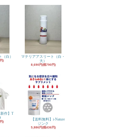
ト（白）
マテリアアスリート（白・
円)
大）
8,690円(税790円)
月新作】T
O
【送料無料】i-Nature
円)
ジンク
5,886円(税436円)