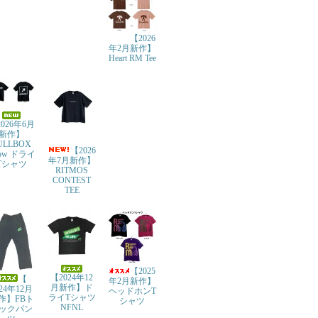
【2026
年2月新作】
Heart RM Tee
026年6月
新作】
ULLBOX
【2026
row ドライ
年7月新作】
Tシャツ
RITMOS
CONTEST
TEE
【2025
【2024年12
【
年2月新作】
月新作】ド
024年12月
ヘッドホンT
ライTシャツ
作】FBト
シャツ
NFNL
ックパン