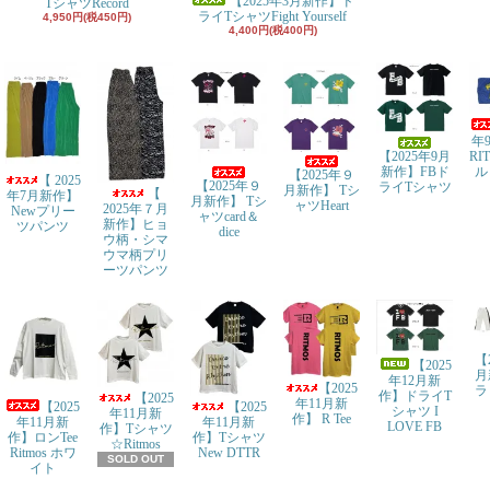
【2025年3月新作】ド
TシャツRecord
ライTシャツFight Yourself
4,950円(税450円)
4,400円(税400円)
年
【2025年9月
RI
新作】FBド
ル
【2025年９
【 2025
【2025年９
ライTシャツ
月新作】 Tシ
【
年7月新作】
月新作】 Tシ
ャツHeart
2025年７月
Newプリー
ャツcard＆
新作】ヒョ
ツパンツ
dice
ウ柄・シマ
ウマ柄プリ
ーツパンツ
【
【2025
月
年12月新
【2025
ラ
作】ドライT
【2025
年11月新
【2025
【2025
シャツ I
年11月新
作】 R Tee
年11月新
年11月新
LOVE FB
作】Tシャツ
作】ロンTee
作】Tシャツ
☆Ritmos
Ritmos ホワ
New DTTR
SOLD OUT
イト