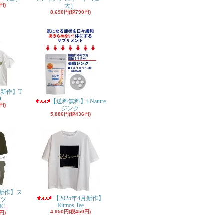
円)
大）
8,690円(税790円)
月新作】T
O
【送料無料】i-Nature
円)
ジンク
5,886円(税436円)
月新作】ス
【2025年4月新作】
ンツ
Ritmos Tee
IC
4,950円(税450円)
円)