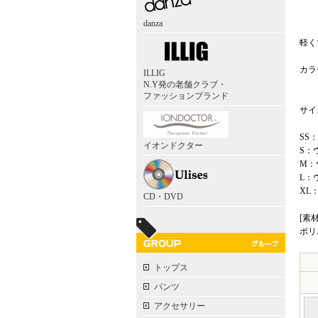
danza
軽く
カラ
ILLIG
前
N.Y発の老舗クラブ・
ファッションブランド
サイズ：
SS
イオンドクター
S：
M：
L：
XL
CD・DVD
[素材
ポリ
トップス
パンツ
アクセサリー