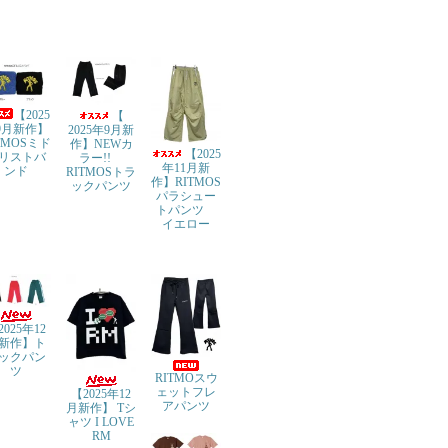
【2025
【
9月新作】
2025年9月新
TMOSミド
作】NEWカ
【2025
リストバ
ラー!!
年11月新
ンド
RITMOSトラ
作】RITMOS
ックパンツ
パラシュー
トパンツ
イエロー
2025年12
新作】ト
ックパン
ツ
RITMOスウ
ェットフレ
【2025年12
アパンツ
月新作】 Tシ
ャツ I LOVE
RM