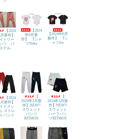
ツ
【2024
【2024
【2024年6月
年6月新
6月新作】
新作】 Tシ
作】 Tシャ
イトリー
ャツIce
ツNeko
ンツ パ
ステル
【
【
【2024
2024年3月新
2024年3月新
3月新作】
作】NEW!!
作】NEW!!
イドメッ
スウェット
スウェット
ュ ストレ
パンツ
ハーフパン
トパンツ
RITMOS
ツRITMOS