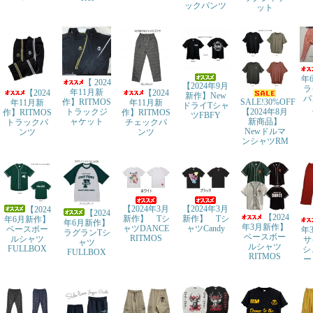
ックパンツ
ット
年
【 2024
【2024年9月
ラ
年11月新
【2024
【2024
新作】New
パ
SALE!30%OFF
作】RITMOS
年11月新
年11月新
ドライTシャ
【2024年8月
トラックジ
作】RITMOS
作】RITMOS
ツFBFY
新商品】
ャケット
トラックパ
チェックパ
Newドルマ
ンツ
ンツ
ンシャツRM
【2024年3月
【2024年3月
【2024
【2024
【2024
新作】 Tシ
新作】 Tシ
年6月新作】
年6月新作】
年3月新作】
ャツDANCE
ャツCandy
ベースボー
年
ラグランTシ
ベースボー
RITMOS
ルシャツ
サ
ャツ
ルシャツ
FULLBOX
シ
FULLBOX
RITMOS
ー