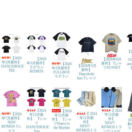
【2
【2026
【2026
【2026年6月
F
年3月新作】
年3月新作】
新作】 Tシャ
ar
【2026
【2026年5月
DANCEHOLIC
ラグラン
ツSUNSET
年3月新作】
新作】
TEE
RITMOS
FULLBOX
Danceholic
ラグラン
kno Tシャツ
【2024
【 2024
【2024
【 2024
【2026
年12月新
年12月新
年12月新
年12月新
年7月新作】
作】 Tシャ
作】
作】 Tシャ
2
作】
NEW
ツ
NEW!!
ツDance to
新
NEW!!
RITMOS Tシ
DANCEHOLIC
RITMOSトラ
the Rhythm
ラ
RITMOSトラ
ャツ
Tree
ックジャケ