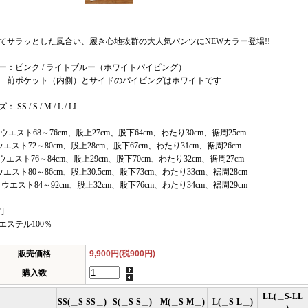
てサラッとした風合い、履き心地抜群の大人気パンツにNEWカラー登場!!
ー：ピンク / ライトブルー（ホワイトパイピング）
ポケット（内側）とサイドのパイピングはホワイトです
 SS / S / M / L / LL
：ウエスト68～76cm、股上27cm、股下64cm、わたり30cm、裾周25cm
ウエスト72～80cm、股上28cm、股下67cm、わたり31cm、裾周26cm
ウエスト76～84cm、股上29cm、股下70cm、わたり32cm、裾周27cm
ウエスト80～86cm、股上30.5cm、股下73cm、わたり33cm、裾周28cm
：ウエスト84～92cm、股上32cm、股下76cm、わたり34cm、裾周29cm
]
エステル100％
販売価格
9,900円(税900円)
購入数
LL(＿S-LL
SS(＿S-SS＿)
S(＿S-S＿)
M(＿S-M＿)
L(＿S-L＿)
＿)