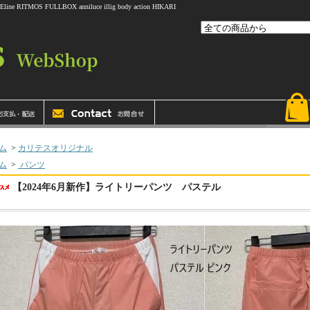
 FULLBOX anniluce illig body action HIKARI
ム
>
カリテスオリジナル
ム
>
パンツ
【2024年6月新作】ライトリーパンツ パステル