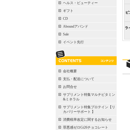
ヘルス・ビューティー
ギフト
ピ
CD
Aboundアバンド
ラ
Sale
イベント先行
会社概要
支払・配送について
お問合せ
サプリメント特集マルチビタミン
&ミネラル
サプリメント特集プロテイン【リ
カバリーサポート 】
消費税率改定に関するお知らせ
罪悪感ゼロGi26チョコレート