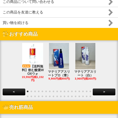
この商品について問い合わせる
この商品を友達に教える
買い物を続ける
おすすめ商品
【送料無
料】飲む酸素W
マテリアアスリ
マテリアアスリ
マテリアア
OXウォ
ートプロ（青）
ート（白）
ート（白・
15,552円(税1,152
9,900円(税900円)
3,960円(税360円)
8,690円(税79
円)
<
>
売れ筋商品