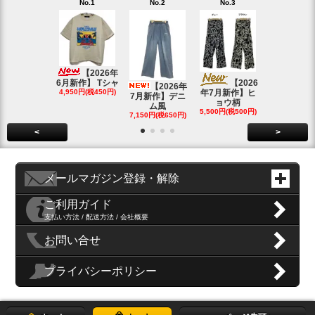
No.1
No.2
No.3
No.4
【20
4月新作】K
【2026年
SOLD OU
6月新作】 Tシャ
【2026
【2026年
4,950円(税450円)
年7月新作】ヒ
7月新作】デニ
ョウ柄
ム風
5,500円(税500円)
7,150円(税650円)
<
>
メールマガジン登録・解除
ご利用ガイド
支払い方法 / 配送方法 / 会社概要
お問い合せ
プライバシーポリシー