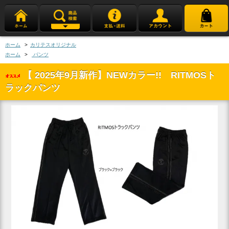
ホーム
>
カリテスオリジナル
ホーム
>
パンツ
【 2025年9月新作】NEWカラー!! RITMOSト
ラックパンツ