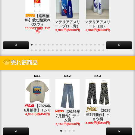
【送料無
料】飲む酸素W
マテリアアスリ
マテリアアスリ
マテリアア
OXウォ
ートプロ（青）
ート（白）
ート（白・
15,552円(税1,152
9,900円(税900円)
3,960円(税360円)
8,690円(税79
円)
<
>
売れ筋商品
No.1
No.2
No.3
No.4
【20
4月新作】K
【2026年
SOLD OU
6月新作】 Tシャ
【2026
【2026年
4,950円(税450円)
年7月新作】ヒ
7月新作】デニ
ョウ柄
ム風
5,500円(税500円)
7,150円(税650円)
<
>