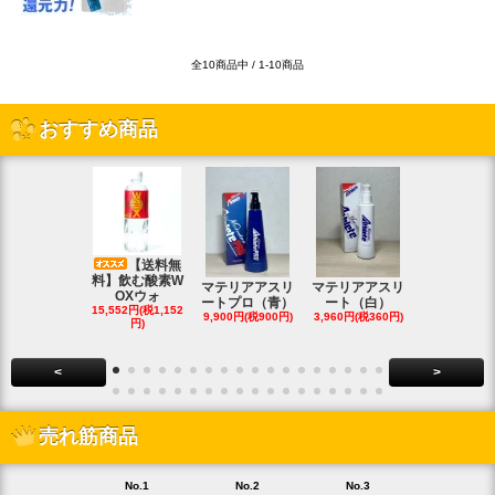
全10商品中 / 1-10商品
おすすめ商品
【送料無
料】飲む酸素W
マテリアアスリ
マテリアアスリ
マテリアア
OXウォ
ートプロ（青）
ート（白）
ート（白・
15,552円(税1,152
9,900円(税900円)
3,960円(税360円)
8,690円(税79
円)
<
>
売れ筋商品
No.1
No.2
No.3
No.4