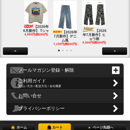
【20
4月新作】K
【2026年
SOLD OU
6月新作】 Tシャ
【2026
【2026年
4,950円(税450円)
年7月新作】ヒ
7月新作】デニ
ョウ柄
ム風
5,500円(税500円)
7,150円(税650円)
<
>
メールマガジン登録・解除
ご利用ガイド
支払い方法 / 配送方法 / 会社概要
お問い合せ
プライバシーポリシー
ホーム
カート
ページ先頭へ