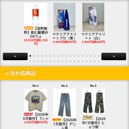
【送料無
料】飲む酸素W
マテリアアスリ
マテリアアスリ
マテリアア
OXウォ
ートプロ（青）
ート（白）
ート（白・
15,552円(税1,152
9,900円(税900円)
3,960円(税360円)
8,690円(税79
円)
<
>
売れ筋商品
No.1
No.2
No.3
No.4
【20
4月新作】K
【2026年
SOLD OU
6月新作】 Tシャ
【2026
【2026年
4,950円(税450円)
年7月新作】ヒ
7月新作】デニ
ョウ柄
ム風