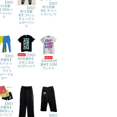
【2023
【2023
年11月新
年11月新
【2023
】NEWバ
作】テーパ
年11月新
ーンパン
ードパンツ
作】グレン
ツ
チェックジ
ョガーパン
ツ
【2023
【2023
年6月新作】
4月新作】
【2023年6月
ボタニカル
イドメッ
新作】LDM
ロゴTシャツ
シュパン
Tシャツ
 ライト
ー / イエ
ロー
【2023
2月新作】
TMOSショ
トパンツ
【2023