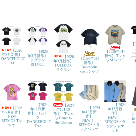
【2
【2026
【2026
【2026年6月
F
年3月新作】
年3月新作】
新作】 Tシャ
ar
【2026
【2026年5月
DANCEHOLIC
ラグラン
ツSUNSET
年3月新作】
新作】
TEE
RITMOS
FULLBOX
Danceholic
ラグラン
kno Tシャツ
【2024
【 2024
【2024
【 2024
【2026
年12月新
年12月新
年12月新
年12月新
年7月新作】
作】 Tシャ
作】
作】 Tシャ
2
作】
NEW
ツ
NEW!!
ツDance to
新
NEW!!
RITMOS Tシ
DANCEHOLIC
RITMOSトラ
the Rhythm
ラ
RITMOSトラ
ャツ
Tree
ックジャケ
ックパンツ
ット