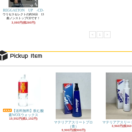
REGGAETON UP -CD-
ウリセスセレクトの約56分 13
曲ノンストップCDです！
3,080円(税280円)
<
1
>
【送料無料】飲む酸
素WOXウォックス
15,552円(税1,152円)
マテリアアスリートプロ
マテリアアスリー
（青）
3,960円(税360
9,900円(税900円)