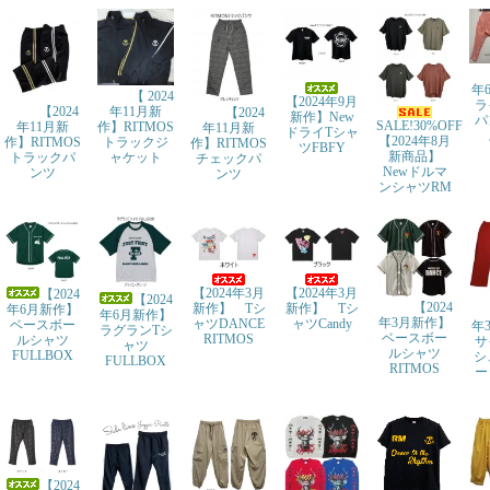
年
【 2024
【2024年9月
ラ
年11月新
【2024
【2024
新作】New
パ
SALE!30%OFF
作】RITMOS
年11月新
年11月新
ドライTシャ
【2024年8月
トラックジ
作】RITMOS
作】RITMOS
ツFBFY
新商品】
ャケット
トラックパ
チェックパ
Newドルマ
ンツ
ンツ
ンシャツRM
【2024年3月
【2024年3月
【2024
【2024
【2024
新作】 Tシ
新作】 Tシ
年6月新作】
年6月新作】
年3月新作】
ャツDANCE
ャツCandy
ベースボー
年
ラグランTシ
ベースボー
RITMOS
ルシャツ
サ
ャツ
ルシャツ
FULLBOX
シ
FULLBOX
RITMOS
ー
【2024