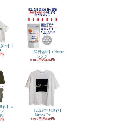
月新作】T
O
【送料無料】i-Nature
円)
ジンク
5,886円(税436円)
月新作】ス
【2025年4月新作】
ンツ
Ritmos Tee
IC
4,950円(税450円)
円)