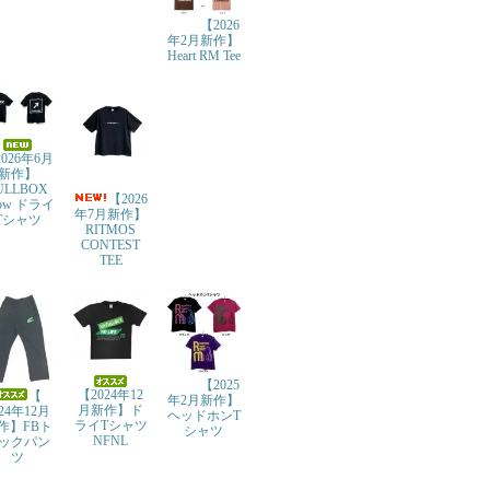
【2026
年2月新作】
Heart RM Tee
026年6月
新作】
ULLBOX
【2026
row ドライ
年7月新作】
Tシャツ
RITMOS
CONTEST
TEE
【2025
【2024年12
【
年2月新作】
月新作】ド
024年12月
ヘッドホンT
ライTシャツ
作】FBト
シャツ
NFNL
ックパン
ツ