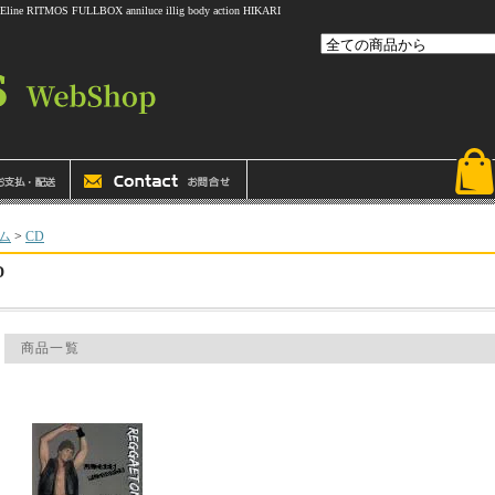
 FULLBOX anniluce illig body action HIKARI
ム
>
CD
D
商品一覧