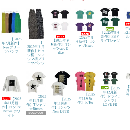
年
【2025年9月
RI
新作】FBド
ル
【2025年９
【 2025
【2025年９
ライTシャツ
月新作】 Tシ
【
年7月新作】
月新作】 Tシ
ャツHeart
2025年７月
Newプリー
ャツcard＆
新作】ヒョ
ツパンツ
dice
ウ柄・シマ
ウマ柄プリ
ーツパンツ
【
【2025
月
年12月新
【2025
ラ
作】ドライT
【2025
年11月新
【2025
【2025
シャツ I
年11月新
作】 R Tee
年11月新
年11月新
LOVE FB
作】Tシャツ
作】ロンTee
作】Tシャツ
☆Ritmos
Ritmos ホワ
New DTTR
SOLD OUT
イト