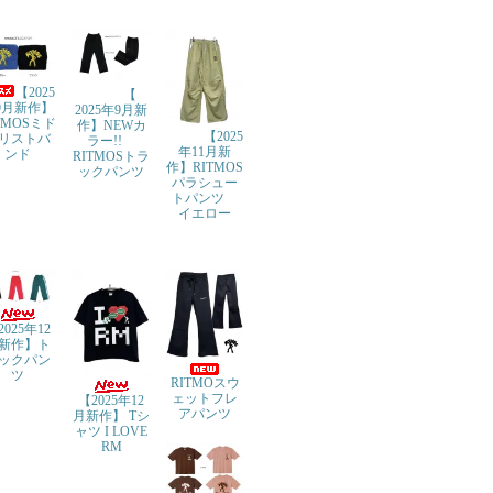
【2025
【
9月新作】
2025年9月新
TMOSミド
作】NEWカ
【2025
リストバ
ラー!!
年11月新
ンド
RITMOSトラ
作】RITMOS
ックパンツ
パラシュー
トパンツ
イエロー
2025年12
新作】ト
ックパン
ツ
RITMOスウ
ェットフレ
【2025年12
アパンツ
月新作】 Tシ
ャツ I LOVE
RM