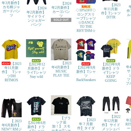
年3月新作】
【2024
【2023
カモ柄ジャ
年2月新作】
【2024
年11月新
◇10%OFF◇
作
ガードパン
カーゴパン
年2月新作】
作】Tシャツ
ロングスリ
ル
ツ
ツ
サイドライ
DTTR
ーブTシャツ
SOLD OUT
ンジョガー
☆DANCE
パンツ
TO THE
RHYTHM☆
【2023
【2023
【2023年9月
【2023年12
年
年4月新作】
【2023年9月
年11月新
新作】ドラ
月新作】ド
サ
MUSIC
新作】Tシャ
作】 Tシャ
イTシャツ
ライTシャツ
PLAY TEE
ツ
ツDH
KEEP
Stay wild
ツ
BackSneakers
RITMOS
GOING
ブル
【2022
【ブラ
【2023
年
年12月新
【 2023
ック追
【2023年6月
年７月新
RI
作】 サイド
年6月新作】
加！】 スモ
新作】ドラ
作】タイダ
ー
メッシュパ
NEW!! RMジ
ーキーTシャ
イTシャツ