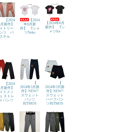
【2024
【2024
【2024年6月
年6月新
6月新作】
新作】 Tシ
作】 Tシャ
イトリー
ャツIce
ツNeko
ンツ パ
ステル
【
【
【2024
2024年3月新
2024年3月新
3月新作】
作】NEW!!
作】NEW!!
イドメッ
スウェット
スウェット
ュ ストレ
パンツ
ハーフパン
トパンツ
RITMOS
ツRITMOS