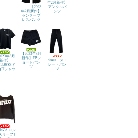
年2月新作】
【2023
アンクルパ
年2月新作】
ンツ
センタープ
レスパンツ
【2023年3月
023年3月
新作】FBシ
danza スト
新作】
ョートパン
レートパン
LLBOXド
ツ
ツ
イTシャツ
NZA ロン
スリーブT