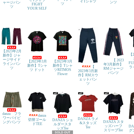
イTシャツ
ンツ
ャージパン
ツ
FIGHT
ツ
YOUR SELF
【2023年2月
【2
新作】ジャ
ージサイド
【 2023
【2023年3月
【2023年3月
FU
ラインパン
年3月新作】
新作】Tシャ
新作】Tシャ
【
ラ
ツ
RMジャージ
ツ ドット
ツRITMOS
2023年3月新
パンツ
Flower
作】RMスウ
ェットパン
ツ
danza フラ
danza
ワーパイピ
DANZA ラメ
切替ゴール
DANZA ショ
DANZA スタ
ングパンツ
&スタッズ
ドTEE
ルダースタ
ッズハーフ
DA
Tee
ッズTee
スリーブTee
グ
SOLD OUT