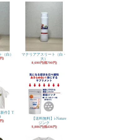
ト（白）
マテリアアスリート（白・
円)
大）
8,690円(税790円)
月新作】T
O
【送料無料】i-Nature
円)
ジンク
5,886円(税436円)