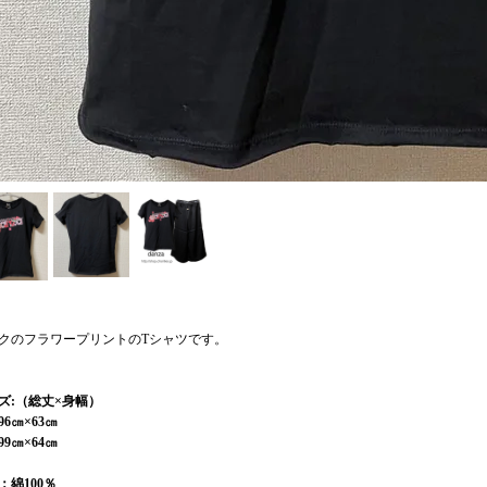
クのフラワープリントのTシャツです。
ズ:（総丈×身幅）
96㎝×63㎝
99㎝×64㎝
：綿100％