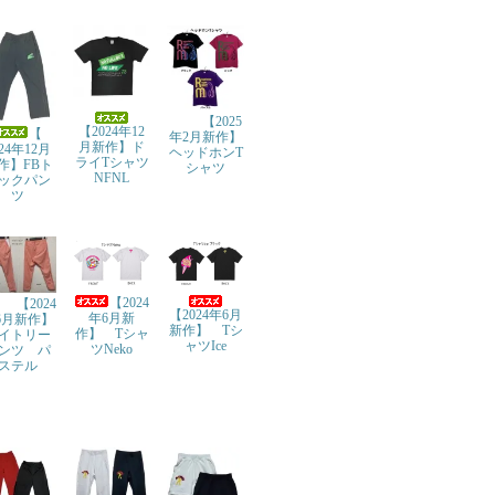
【2025
【2024年12
【
年2月新作】
月新作】ド
024年12月
ヘッドホンT
ライTシャツ
作】FBト
シャツ
NFNL
ックパン
ツ
【2024
【2024
【2024年6月
年6月新
6月新作】
新作】 Tシ
作】 Tシャ
イトリー
ャツIce
ツNeko
ンツ パ
ステル