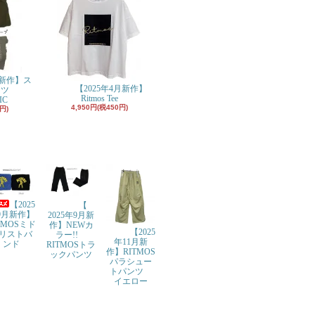
月新作】ス
【2025年4月新作】
ンツ
Ritmos Tee
IC
4,950円(税450円)
円)
【2025
【
9月新作】
2025年9月新
TMOSミド
作】NEWカ
【2025
リストバ
ラー!!
年11月新
ンド
RITMOSトラ
作】RITMOS
ックパンツ
パラシュー
トパンツ
イエロー