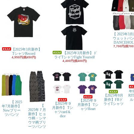
【 2025年3
ウェットパ
DANCEHOL
7,700円(税700
【2025年3月新作】
【2025年3月新作】ド
TシャツRecord
ライTシャツFight Yourself
4,950円(税450円)
4,400円(税400円)
年
【2025年9月
RI
新作】FBド
ル
【2025年９
【 2025
【2025年９
ライTシャツ
月新作】 Tシ
【
年7月新作】
月新作】 Tシ
ャツHeart
2025年７月
Newプリー
ャツcard＆
新作】ヒョ
ツパンツ
dice
ウ柄・シマ
ウマ柄プリ
ーツパンツ