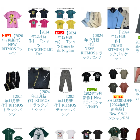
【2024
【 2024
【2024
【 2024
【2026
年12月新
年12月新
年12月新
年12月新
年7月新作】
作】 Tシャ
作】
作】 Tシャ
2
作】
NEW
ツ
NEW!!
ツDance to
新
NEW!!
RITMOS Tシ
DANCEHOLIC
RITMOSトラ
the Rhythm
ラ
RITMOSトラ
ャツ
Tree
ックジャケ
ックパンツ
ット
年
【 2024
【2024年9月
ラ
年11月新
【2024
【2024
新作】New
パ
SALE!30%OFF
作】RITMOS
年11月新
年11月新
ドライTシャ
【2024年8月
トラックジ
作】RITMOS
作】RITMOS
ツFBFY
新商品】
ャケット
トラックパ
チェックパ
Newドルマ
ンツ
ンツ
ンシャツRM