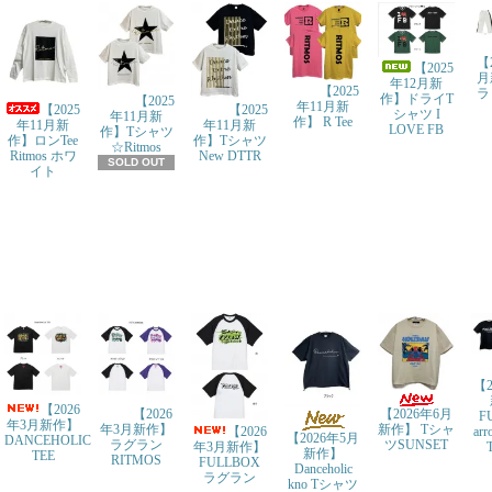
【
【2025
月
年12月新
【2025
ラ
作】ドライT
【2025
年11月新
【2025
【2025
シャツ I
年11月新
作】 R Tee
年11月新
年11月新
LOVE FB
作】Tシャツ
作】ロンTee
作】Tシャツ
☆Ritmos
Ritmos ホワ
New DTTR
SOLD OUT
イト
【2
【2026
【2026
【2026年6月
F
年3月新作】
年3月新作】
新作】 Tシャ
ar
【2026
【2026年5月
DANCEHOLIC
ラグラン
ツSUNSET
年3月新作】
新作】
TEE
RITMOS
FULLBOX
Danceholic
ラグラン
kno Tシャツ