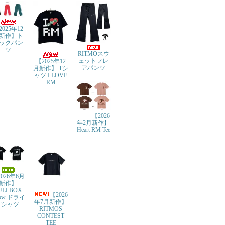
2025年12
新作】ト
ックパン
ツ
RITMOスウ
ェットフレ
【2025年12
アパンツ
月新作】 Tシ
ャツ I LOVE
RM
【2026
年2月新作】
Heart RM Tee
026年6月
新作】
ULLBOX
【2026
row ドライ
年7月新作】
Tシャツ
RITMOS
CONTEST
TEE