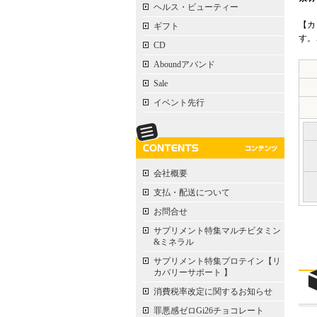
ヘルス・ビューティー
【カ
ギフト
す。
CD
Aboundアバンド
Sale
イベント先行
会社概要
支払・配送について
お問合せ
サプリメント特集マルチビタミン
&ミネラル
サプリメント特集プロテイン【リ
カバリーサポート 】
消費税率改定に関するお知らせ
罪悪感ゼロGi26チョコレート