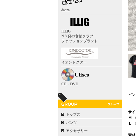
danza
ILLIG
N.Y発の老舗クラブ・
ファッションブランド
イオンドクター
CD・DVD
ピン
サイ
トップス
Ｍ 
パンツ
Ｌ 
アクセサリー
素材