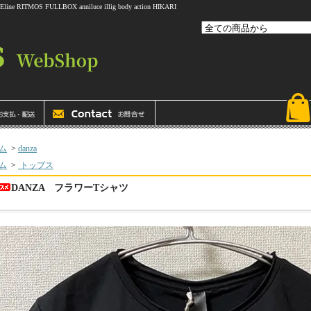
 FULLBOX anniluce illig body action HIKARI
ム
>
danza
ム
>
トップス
DANZA フラワーTシャツ