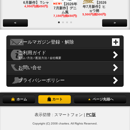
SOLD OU
6月新作】 Tシャ
【2026
【2026年
4,950円(税450円)
年7月新作】ヒ
7月新作】デニ
ョウ柄
ム風
5,500円(税500円)
7,150円(税650円)
<
>
メールマガジン登録・解除
ご利用ガイド
支払い方法 / 配送方法 / 会社概要
お問い合せ
プライバシーポリシー
ホーム
カート
ページ先頭へ
表示切替 : スマートフォン |
PC版
Copyright (C) 2008 charites. All Rights Reserved.