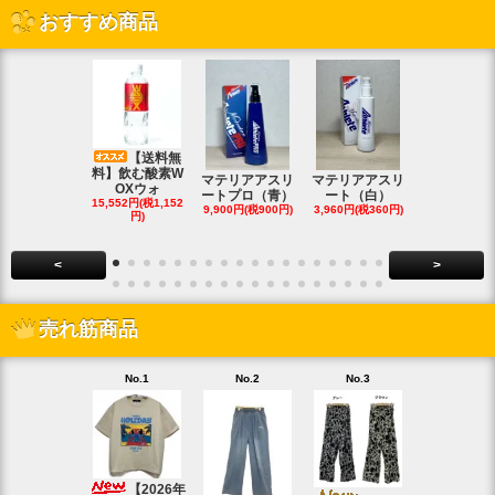
おすすめ商品
【送料無
料】飲む酸素W
マテリアアスリ
マテリアアスリ
マテリアア
OXウォ
ートプロ（青）
ート（白）
ート（白・
15,552円(税1,152
9,900円(税900円)
3,960円(税360円)
8,690円(税79
円)
<
>
売れ筋商品
No.1
No.2
No.3
No.4
【20
4月新作】K
【2026年