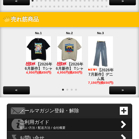
<
>
売れ筋商品
No.1
No.2
No.3
No.4
【2026年
【2026年
6月新作】 Tシャ
6月新作】 Tシャ
【2
【2026年
4,950円(税450円)
4,950円(税450円)
年7月新作
7月新作】デニ
ョウ柄
ム風
5,500円(税50
7,150円(税650円)
<
>
メールマガジン登録・解除
ご利用ガイド
支払い方法 / 配送方法 / 会社概要
お問い合せ