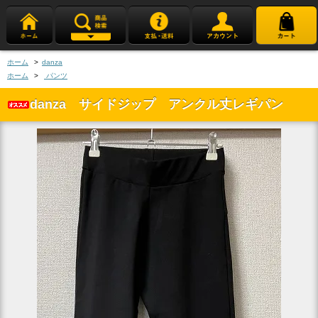
ホーム
>
danza
ホーム
>
パンツ
danza サイドジップ アンクル丈レギパン