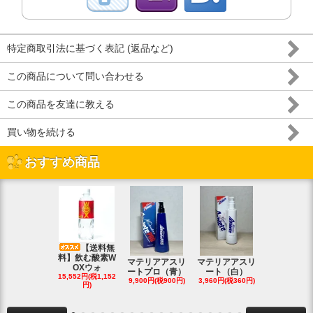
特定商取引法に基づく表記 (返品など)
この商品について問い合わせる
この商品を友達に教える
買い物を続ける
おすすめ商品
【送料無
料】飲む酸素W
マテリアアスリ
マテリアアスリ
マテリアア
OXウォ
ートプロ（青）
ート（白）
ート（白・
15,552円(税1,152
9,900円(税900円)
3,960円(税360円)
8,690円(税79
円)